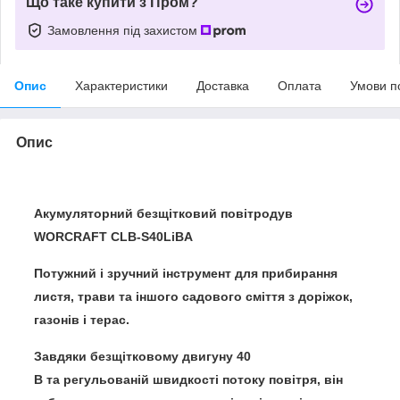
Що таке купити з Пром?
Замовлення під захистом
Опис
Характеристики
Доставка
Оплата
Умови п
Опис
Акумуляторний безщітковий повітродув
WORCRAFT CLB‑S40LiBA
Потужний і зручний інструмент для прибирання
листя, трави та іншого садового сміття з доріжок,
газонів і терас.
Завдяки безщітковому двигуну 40
В
та
регульованій швидкості потоку повітря
, він