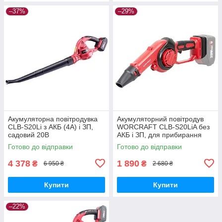
–37%
–29%
Акумуляторна повітродувка
Акумуляторний повітродув
CLB-S20Li з АКБ (4А) і ЗП,
WORCRAFT CLB-S20LiA без
садовий 20В
АКБ і ЗП, для прибирання
пилу, лисття
Готово до відправки
Готово до відправки
4 378
1 890
₴
₴
6 950 ₴
2 680 ₴
Купити
Купити
–22%