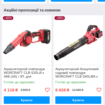
Акційні пропозиції та новинки
–40%
–39%
Акумуляторний повітродув
Акумуляторний безщітковий
WORCRAFT CLB-S20LiA з
садовий повітродув
АКБ (4А) і ЗП, для
WORCRAFT CLB‑S40LiBA з
прибирання пилу, лисття
АКБ 2(4А) і ЗП, для
Готово до відправки
Готово до відправки
прибирання пилу, лисття
4 118
8 628
₴
₴
6 890 ₴
14 080 ₴
Купити
Купити