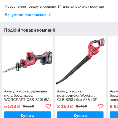
Повернення товару впродовж 14 днів за рахунок покупця
Всі умови повернення
Подібні товари компанії
Акумуляторна шабельна
Акумуляторна
Аку
пила безщіткова
повітродувка Worcraft
безщ
WORCRAFT CSS-S20LiBA
CLB-S20Li без АКБ і ЗП,
пов
з АКБ (4А) і ЗП, металевий
садовий 20В
CLB‑
5 518
2 150
8 6
₴
₴
8 650 ₴
2 740 ₴
редуктор
ЗП, 
лист
Купити
Купити