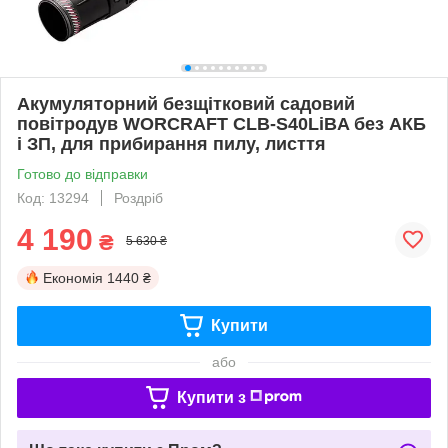
Акумуляторний безщітковий садовий
повітродув WORCRAFT CLB‑S40LiBA без АКБ
і ЗП, для прибирання пилу, лисття
Готово до відправки
Код: 13294
Роздріб
4 190
₴
5 630 ₴
Економія
1440 ₴
Купити
або
Купити з