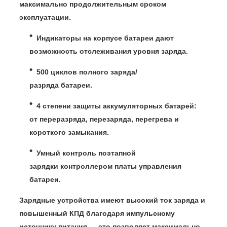
максимально продолжительным сроком
эксплуатации.
Индикаторы на корпусе батареи
дают
возможность отслеживания уровня заряда.
500 циклов полного заряда/
разряда
батареи.
4 степени защиты аккумуляторных батарей
:
от переразряда, перезаряда, перегрева и
короткого замыкания.
Умный контроль поэтапной
зарядки
контроллером платы управления
батареи.
Зарядные устройства имеют высокий ток заряда и
повышенный КПД
благодаря импульсному
источнику питания — это позволяет максимально