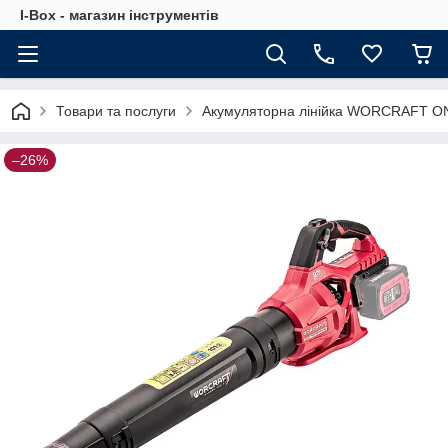
I-Box - магазин інструментів
Товари та послуги
Акумуляторна лінійка WORCRAFT O
–26%