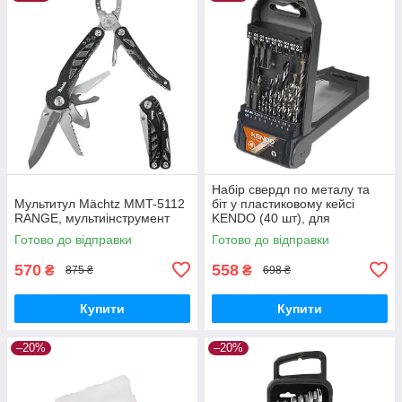
Набір свердл по металу та
Мультитул Mächtz MMT-5112
біт у пластиковому кейсі
RANGE, мультиінструмент
KENDO (40 шт), для
шуруповерта
Готово до відправки
Готово до відправки
570
558
₴
₴
875 ₴
698 ₴
Купити
Купити
–20%
–20%