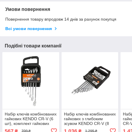
Умови повернення
Повернення товару впродовж 14 днів за рахунок покупця
Всі умови повернення
Подібні товари компанії
Набір ключів комбінованих
Набір ключів комбінованих
Набі
гайкових KENDO CR-V (6
гайкових з глибоким
гайк
шт), комплект гайкових
зсувом KENDO CR-V (8
CR-V
ключів 6-17мм
шт), комплект гайкових
гайк
567
1 036
1 4
₴
₴
709 ₴
1 295 ₴