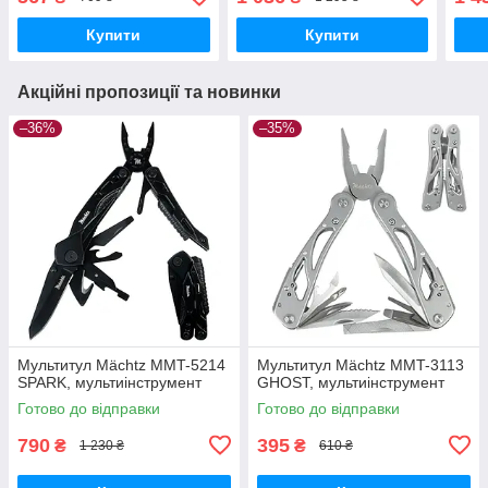
ключів 8-19мм
Купити
Купити
Акційні пропозиції та новинки
–36%
–35%
Мультитул Mächtz MMT-5214
Мультитул Mächtz MMT-3113
SPARK, мультиінструмент
GHOST, мультиінструмент
Готово до відправки
Готово до відправки
790
395
₴
₴
1 230 ₴
610 ₴