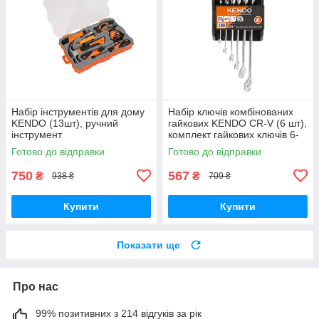
Набір інструментів для дому
Набір ключів комбінованих
KENDO (13шт), ручний
гайкових KENDO CR-V (6 шт),
інструмент
комплект гайкових ключів 6-
17мм
Готово до відправки
Готово до відправки
750
567
₴
₴
938 ₴
709 ₴
Купити
Купити
Показати ще
Про нас
99% позитивних з 214 відгуків за рік