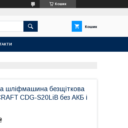
Кошик
Кошик
ТАКТИ
а шліфмашина безщіткова
AFT CDG-S20LiB без АКБ і
₴