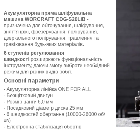
Акумуляторна пряма шліфувальна
машина WORCRAFT CDG-S20LiB
-
призначена для обточування, шліфування,
зняття іржі, фрезерування, полірування,
дзеркального полірування, травлення та
гравіювання будь-яких матеріалів.
6 ступенів регулювання
швидкості
розширюють функціональність
інструменту, даючи змогу вибрати необхідний
режим для різних видів робіт.
Основні параметри
- Акумуляторна лінійка ONE FOR ALL
- Безщітковий двигун
- Розмір цанги 6,0 мм
- Посадковий діаметр диска 25 мм
- 6 швидкостей обертання (10000‑26000 об/
хв)
- Електронна стабілізація обертів