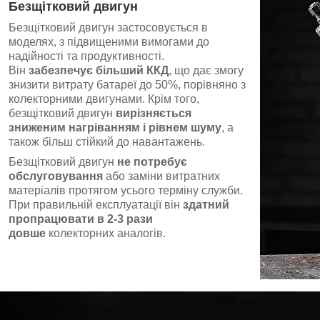
Безщітковий двигун
Безщітковий двигун застосовується в
моделях, з підвищеними вимогами до
надійності та продуктивності.
Він
забезпечує більший ККД
, що дає змогу
знизити витрату батареї до 50%, порівняно з
колекторними двигунами. Крім того,
безщітковий двигун
вирізняється
зниженим нагріванням і рівнем шуму
, а
також більш стійкий до навантажень.
Безщітковий двигун
не потребує
обслуговування
або заміни витратних
матеріалів протягом усього терміну служби.
При правильній експлуатації він
здатний
пропрацювати в 2-3 рази
довше
колекторних аналогів.