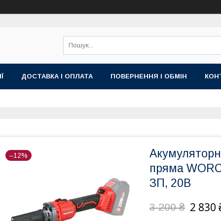
Ї
ДОСТАВКА І ОПЛАТА
ПОВЕРНЕННЯ І ОБМІН
КОН
Акумуляторн
–12%
пряма WORCR
ЗП, 20В
2 830 
3 200 ₴