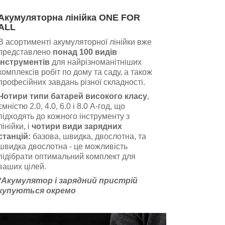
Акумуляторна лінійка ONE FOR
ALL
В асортименті акумуляторної лінійки вже
представлено
понад 100 видів
інструментів
для найрізноманітніших
комплексів робіт по дому та саду, а також
професійних завдань різної складності.
Чотири типи батарей високого класу
,
ємністю 2.0, 4.0, 6.0 і 8.0 А-год, що
підходять до кожного інструменту з
лінійки, і
чотири види зарядних
станцій:
базова, швидка, двослотна, та
швидка двослотна - це можливість
підібрати оптимальний комплект для
ваших цілей.
*Акумулятор і зарядний пристрій
купуються окремо