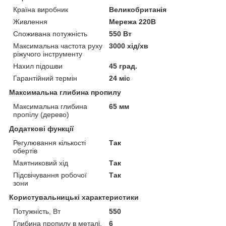
Країна виробник
Великобританія
Живлення
Мережа 220В
Споживана потужність
550 Вт
Максимальна частота руху
3000 хід/хв
ріжучого інструменту
Нахил підошви
45 град.
Гарантійний термін
24 міс
Максимальна глибина пропилу
Максимальна глибина
65 мм
пропілу (дерево)
Додаткові функції
Регулювання кількості
Так
обертів
Маятниковий хід
Так
Підсвічування робочої
Так
зони
Користувальницькі характеристики
Потужність, Вт
550
Глибина пропилу в металі,
6