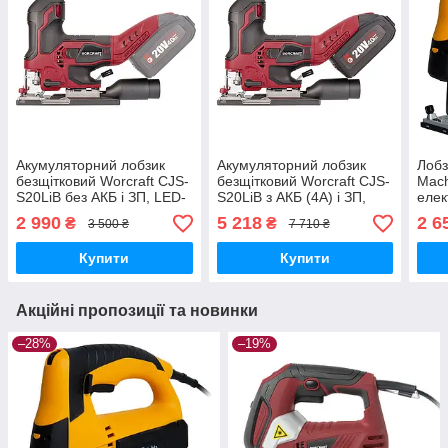
Акумуляторний лобзик
Акумуляторний лобзик
Лобз
безщітковий Worcraft CJS-
безщітковий Worcraft CJS-
Mаch
S20LiB без АКБ і ЗП, LED-
S20LiB з АКБ (4А) і ЗП,
елек
підсвічування, 20В
LED-підсвічування, 20В
2 990
5 218
2 6
₴
₴
3 500 ₴
7 710 ₴
Купити
Купити
Акційні пропозиції та новинки
–28%
–19%