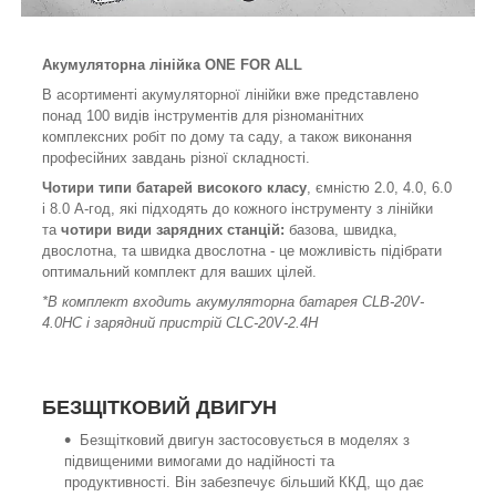
Акумуляторна лінійка ONE FOR ALL
В асортименті акумуляторної лінійки вже представлено
понад 100 видів інструментів для різноманітних
комплексних робіт по дому та саду, а також виконання
професійних завдань різної складності.
Чотири типи батарей високого класу
, ємністю 2.0, 4.0, 6.0
і 8.0 А-год, які підходять до кожного інструменту з лінійки
та
чотири види зарядних станцій:
базова, швидка,
двослотна, та швидка двослотна - це можливість підібрати
оптимальний комплект для ваших цілей.
*В комплект входить акумуляторна батарея CLB-20V-
4.0HC і зарядний пристрій CLC-20V-2.4H
БЕЗЩІТКОВИЙ ДВИГУН
Безщітковий двигун застосовується в моделях з
підвищеними вимогами до надійності та
продуктивності. Він забезпечує більший ККД, що дає