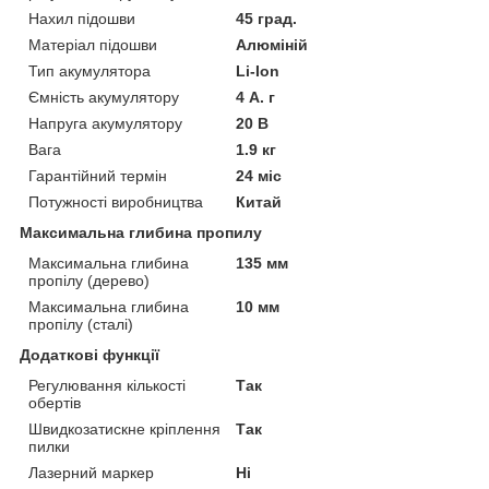
Нахил підошви
45 град.
Матеріал підошви
Алюміній
Тип акумулятора
Li-Ion
Ємність акумулятору
4 А. г
Напруга акумулятору
20 В
Вага
1.9 кг
Гарантійний термін
24 міс
Потужності виробництва
Китай
Максимальна глибина пропилу
Максимальна глибина
135 мм
пропілу (дерево)
Максимальна глибина
10 мм
пропілу (сталі)
Додаткові функції
Регулювання кількості
Так
обертів
Швидкозатискне кріплення
Так
пилки
Лазерний маркер
Ні