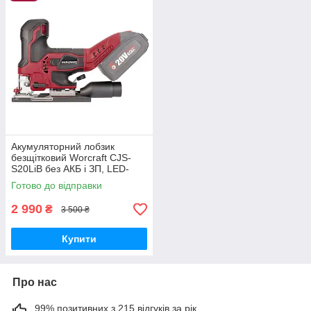
Акумуляторний лобзик
безщітковий Worcraft CJS-
S20LiB без АКБ і ЗП, LED-
підсвічування, 20В
Готово до відправки
2 990
₴
3 500 ₴
Купити
Про нас
99% позитивних з 215 відгуків за рік