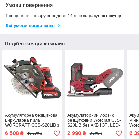
Умови повернення
Повернення товару впродовж 14 днів за рахунок покупця
Всі умови повернення
Подібні товари компанії
Акумуляторна безщіткова
Акумуляторний лобзик
Акум
циркулярна пила
безщітковий Worcraft CJS-
міні
WORCRAFT CCS-S20LiB з
S20LiB без АКБ і ЗП, LED-
Worc
АКБ (4А) і ЗП, 165мм
підсвічування, 20В
АКБ 
6 508
2 990
6 3
₴
₴
10 190 ₴
3 500 ₴