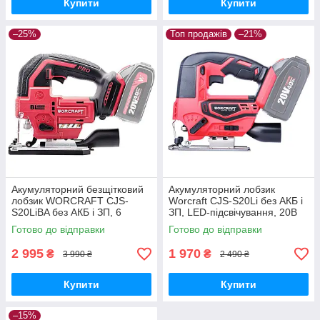
Купити
Купити
–25%
Топ продажів
–21%
Акумуляторний безщітковий
Акумуляторний лобзик
лобзик WORCRAFT CJS-
Worcraft CJS-S20Li без АКБ і
S20LiBA без АКБ і ЗП, 6
ЗП, LED-підсвічування, 20В
швидкостей
Готово до відправки
Готово до відправки
2 995
1 970
₴
₴
3 990 ₴
2 490 ₴
Купити
Купити
–15%