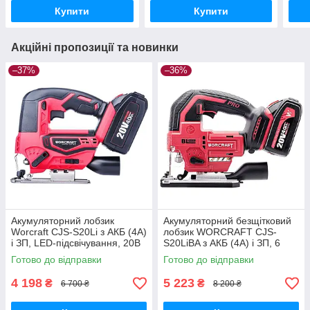
Купити
Купити
Акційні пропозиції та новинки
–37%
–36%
Акумуляторний лобзик
Акумуляторний безщітковий
Worcraft CJS-S20Li з АКБ (4А)
лобзик WORCRAFT CJS-
і ЗП, LED-підсвічування, 20В
S20LiBA з АКБ (4А) і ЗП, 6
швидкостей
Готово до відправки
Готово до відправки
4 198
5 223
₴
₴
6 700 ₴
8 200 ₴