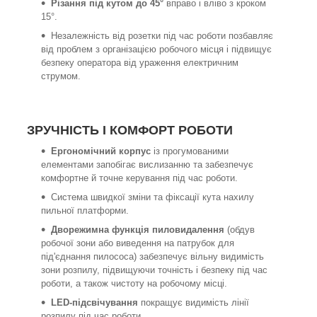
Різання під кутом до 45°
вправо і вліво з кроком
15°.
Незалежність від розетки під час роботи позбавляє
від проблем з організацією робочого місця і підвищує
безпеку оператора від ураження електричним
струмом.
ЗРУЧНІСТЬ І КОМФОРТ РОБОТИ
Ергономічний корпус
із прогумованими
елементами запобігає вислизанню та забезпечує
комфортне й точне керування під час роботи.
Система швидкої зміни та фіксації кута нахилу
пильної платформи.
Дворежимна функція пиловидалення
(обдув
робочої зони або виведення на патрубок для
під'єднання пилососа) забезпечує вільну видимість
зони розпилу, підвищуючи точність і безпеку під час
роботи, а також чистоту на робочому місці.
LED-підсвічування
покращує видимість лінії
розпилу під час роботи.