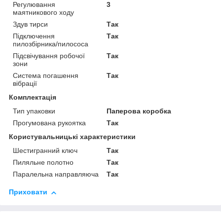
Регулювання
3
маятникового ходу
Здув тирси
Так
Підключення
Так
пилозбірника/пилососа
Підсвічування робочої
Так
зони
Система погашення
Так
вібрації
Комплектація
Тип упаковки
Паперова коробка
Прогумована рукоятка
Так
Користувальницькі характеристики
Шестигранний ключ
Так
Пиляльне полотно
Так
Паралельна направляюча
Так
Приховати