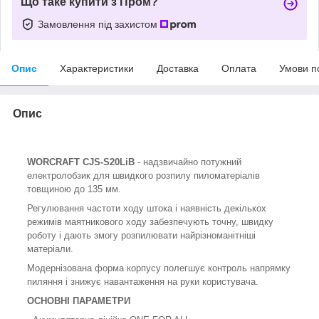
Що таке купити з Пром?
Замовлення під захистом
Опис
Характеристики
Доставка
Оплата
Умови п
Опис
WORCRAFT CJS-S20LiB
- надзвичайно потужний
електролобзик для швидкого розпилу пиломатеріалів
товщиною до 135 мм.
Регулювання частоти ходу штока і наявність декількох
режимів маятникового ходу забезпечують точну, швидку
роботу і дають змогу розпилювати найрізноманітніші
матеріали.
Модернізована форма корпусу полегшує контроль напрямку
пиляння і знижує навантаження на руки користувача.
ОСНОВНІ ПАРАМЕТРИ