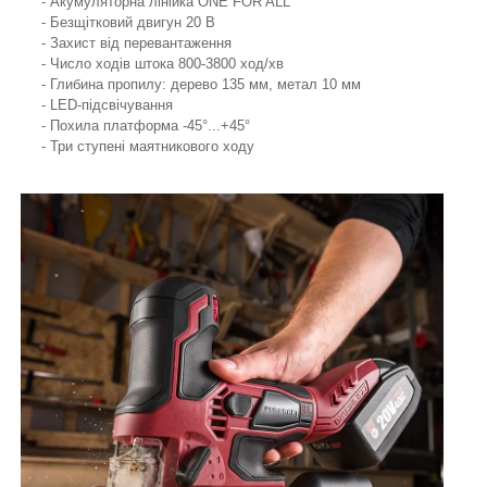
- Акумуляторна лінійка ONE FOR ALL
- Безщітковий двигун 20 В
- Захист від перевантаження
- Число ходів штока 800-3800 ход/хв
- Глибина пропилу: дерево 135 мм, метал 10 мм
- LED-підсвічування
- Похила платформа -45°...+45°
- Три ступені маятникового ходу