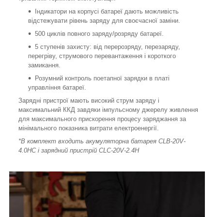
Індикатори на корпусі батареї дають можливість
відстежувати рівень заряду для своєчасної заміни.
500 циклів повного заряду/розряду батареї.
5 ступенів захисту: від перерозряду, перезаряду,
перегріву, струмового перевантаження і короткого
замикання.
Розумний контроль поетапної зарядки в платі
управління батареї.
Зарядні пристрої мають високий струм заряду і
максимальний ККД завдяки імпульсному джерелу живлення
для максимального прискорення процесу заряджання за
мінімального показника витрати електроенергії.
*В комплект входить акумуляторна батарея CLB-20V-
4.0HC і зарядний пристрій CLC-20V-2.4H