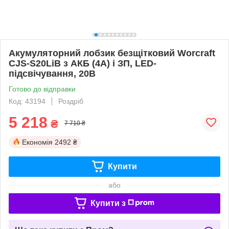
Акумуляторний лобзик безщітковий Worcraft
CJS-S20LiB з АКБ (4А) і ЗП, LED-
підсвічування, 20В
Готово до відправки
Код: 43194
Роздріб
5 218
₴
7 710 ₴
Економія
2492 ₴
Купити
або
Купити з