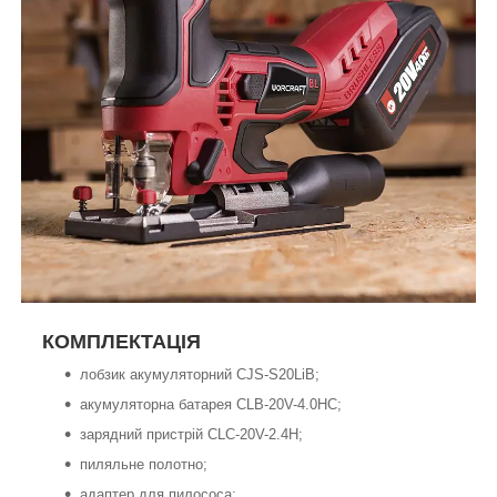
КОМПЛЕКТАЦІЯ
лобзик акумуляторний CJS-S20LiB;
акумуляторна батарея CLB-20V-4.0HC;
зарядний пристрій CLC-20V-2.4H;
пиляльне полотно;
адаптер для пилососа;