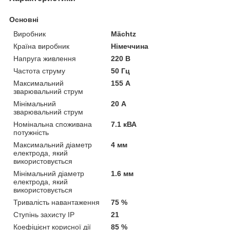
Основні
Виробник
Mächtz
Країна виробник
Німеччина
Напруга живлення
220 В
Частота струму
50 Гц
Максимальний
155 А
зварювальний струм
Мінімальний
20 А
зварювальний струм
Номінальна споживана
7.1 кВА
потужність
Максимальний діаметр
4 мм
електрода, який
використовується
Мінімальний діаметр
1.6 мм
електрода, який
використовується
Тривалість навантаження
75 %
Ступінь захисту IP
21
Коефіцієнт корисної дії
85 %