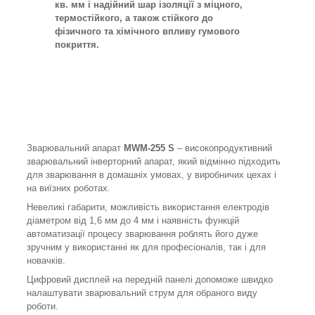
кв. мм і надійний шар ізоляції з міцного,
термостійкого, а також стійкого до
фізичного та хімічного впливу гумового
покриття.
Зварювальний апарат
MWM-255 S
– високопродуктивний
зварювальний інверторний апарат, який відмінно підходить
для зварювання в домашніх умовах, у виробничих цехах і
на виїзних роботах.
Невеликі габарити, можливість використання електродів
діаметром від 1,6 мм до 4 мм і наявність функцій
автоматизації процесу зварювання роблять його дуже
зручним у використанні як для професіоналів, так і для
новачків.
Цифровий дисплей на передній панелі допоможе швидко
налаштувати зварювальний струм для обраного виду
роботи.