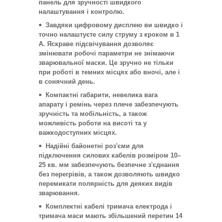
панель для зручності швидкого
налаштування і контролю.
Завдяки цифровому дисплею ви швидко і
точно налаштуєте силу струму з кроком в 1
А. Яскраве підсвічування дозволяє
змінювати робочі параметри не знімаючи
зварювальної маски. Це зручно не тільки
при роботі в темних місцях або вночі, але і
в сонячний день.
Компактні габарити, невелика вага
апарату і ремінь через плече забезпечують
зручність та мобільність, а також
можливість роботи на висоті та у
важкодоступних місцях.
Надійні байонетні роз'єми для
підключення силових кабелів розміром 10–
25 кв. мм забезпечують безпечне з'єднання
без перегрівів, а також дозволяють швидко
перемикати полярність для деяких видів
зварювання.
Комплектні кабелі тримача електрода і
тримача маси мають збільшений перетин 14