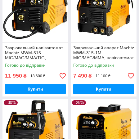
Зварювальний напівавтомат
Зварювальний апарат Mаchtz
Machtz MWM-515
MWM-315-1M
MIG/MAG/MMA/TIG,
MIG/MAG/MMA, напівавтомат
напівавтомат
Готово до відправки
Готово до відправки
11 950
7 490
₴
₴
18 600 ₴
11 100 ₴
Купити
Купити
–30%
–29%