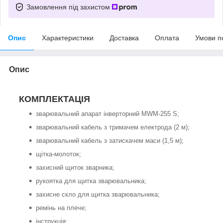
Замовлення під захистом
Опис
Характеристики
Доставка
Оплата
Умови п
Опис
КОМПЛЕКТАЦІЯ
зварювальний апарат інверторний MWM-255 S;
зварювальний кабель з тримачем електрода (2 м);
зварювальний кабель з затискачем маси (1,5 м);
щітка-молоток;
захисний щиток зварника;
рукоятка для щитка зварювальника;
захисне скло для щитка зварювальника;
ремінь на плече;
інструкція;