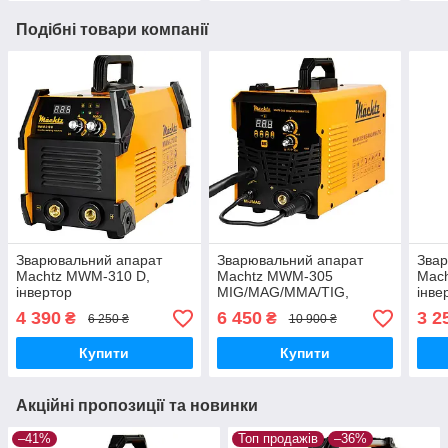
Подібні товари компанії
Зварювальний апарат
Зварювальний апарат
Звар
Machtz MWM-310 D,
Machtz MWM‑305
Mac
інвертор
MIG/MAG/MMA/TIG,
інве
напівавтомат
4 390
6 450
3 2
₴
₴
6 250 ₴
10 900 ₴
Купити
Купити
Акційні пропозиції та новинки
–41%
Топ продажів
–36%