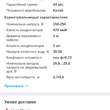
Гарантійний термін
24 міс
Потужності виробництва
Китай
Користувальницькі характеристики
Номінальна напруга, В
150-250
Ємність конденсаторів
470 мкФ
Довжина мережевого
2 м
кабелю
Кількість конденсаторів
2 шт
Напруга холостого ходу, В
35-50
Коефіцієнт потужності
cos ϕ=0,73
Номінальна вихідна
20,8…25,6
напруга на зварювальній
дузі, В
Вага нетто/брутто, кг
2,7/4,0
Приховати
Умови доставки