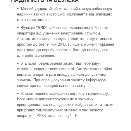
Міцний ударостійкий металевий корпус забезпечує
надійний захист внутрішніх компонентів від зовнішніх
механічних впливів.
Функція
"VRD"
забезпечує максимальну безпеку
оператора від ураження електричним струмом.
Автоматика знижує напругу холостого ходу в момент
простою до безпечних 20 В, і лише в момент торкання
електрода до виробу повертає його до необхідного
для роботи значення.
У апараті реалізований захист від перегріву і
стрибків напруги електромережі. Автоматика негайно
вимикає апарат в разі виходу за межі допустимих
значень. Про спрацьовування захисту інформують
індикатори на передній панелі апарату.
Апарат надійно захищений від пилу і конденсату.
Його можна використовувати як в закритих
приміщеннях, так і на відкритих майданчиках, а також
при різних температурних умовах. Клас захисту
апарату – IP21S, клас ізоляції – F.