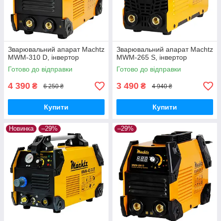
Зварювальний апарат Machtz
Зварювальний апарат Machtz
MWM-310 D, інвертор
MWM‑265 S, інвертор
Готово до відправки
Готово до відправки
4 390
3 490
₴
₴
6 250 ₴
4 940 ₴
Купити
Купити
Новинка
–29%
–29%