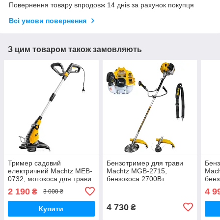
Повернення товару впродовж 14 днів за рахунок покупця
Всі умови повернення
З цим товаром також замовляють
Тример садовий
Бензотример для трави
Бенз
електричний Mаchtz MEB-
Mаchtz MGB-2715,
Mаch
0732, мотокоса для трави
бензокоса 2700Вт
бенз
750Вт
2 190
4 9
₴
3 000 ₴
4 730
₴
Купити