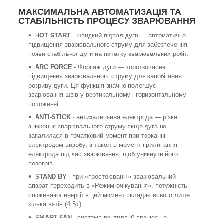
МАКСИМАЛЬНА АВТОМАТИЗАЦІЯ ТА
СТАБІЛЬНІСТЬ ПРОЦЕСУ ЗВАРЮВАННЯ
HOT START
- швидкий підпал дуги — автоматичне
підвищення зварювального струму для забезпечення
появи стабільної дуги на початку зварювальних робіт.
ARC FORCE
- Форсаж дуги — короткочасне
підвищення зварювального струму для запобігання
розриву дуги. Ця функція значно полегшує
зварювання швів у вертикальному і горизонтальному
положенні.
ANTI-STICK
- антизалипання електрода — різке
зниження зварювального струму якщо дуга не
запалилася в початковий момент при торканні
електродом виробу, а також в момент прилипання
електрода під час зварювання, щоб уникнути його
перегрів.
STAND BY
- при «простоюванні» зварювальний
апарат переходить в «Режим очікування», потужність
споживаної енергії в цей момент складає всього лише
кілька ватів (4 Вт).
SMART FAN
- система вентиляції працює не