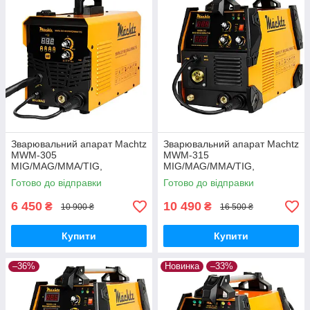
Зварювальний апарат Machtz
Зварювальний апарат Mаchtz
MWM‑305
MWM-315
MIG/MAG/MMA/TIG,
MIG/MAG/MMA/TIG,
напівавтомат
напівавтомат
Готово до відправки
Готово до відправки
6 450
10 490
₴
₴
10 900 ₴
16 500 ₴
Купити
Купити
–36%
Новинка
–33%