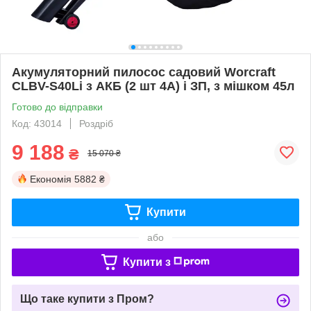
Акумуляторний пилосос садовий Worcraft
CLBV-S40Li з АКБ (2 шт 4А) і ЗП, з мішком 45л
Готово до відправки
Код: 43014
Роздріб
9 188
₴
15 070 ₴
Економія
5882 ₴
Купити
або
Купити з
Що таке купити з Пром?