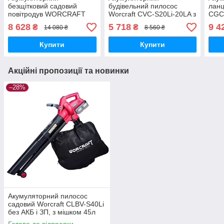
безщітковий садовий
будівельний пилосос
ланц
повітродув WORCRAFT
Worcraft CVC-S20Li-20LA з
CGC-
CLB‑S40LiBA з АКБ 2(4А) і
АКБ (4А) і ЗП, 20л
4А) 
8 628
5 718
9 4
₴
₴
14 080 ₴
8 560 ₴
ЗП, для прибирання пилу,
лисття
Купити
Купити
Акційні пропозиції та новинки
–28%
Акумуляторний пилосос
садовий Worcraft CLBV-S40Li
без АКБ і ЗП, з мішком 45л