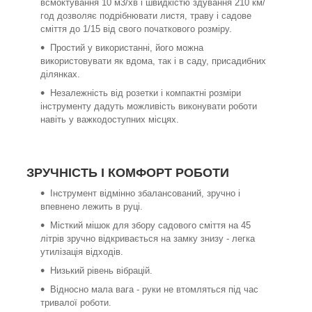
всмоктування 10 м3/хв і швидкістю здування 210 км/
год дозволяє подрібнювати листя, траву і садове
сміття до 1/15 від свого початкового розміру.
Простий у використанні, його можна
використовувати як вдома, так і в саду, присадибних
ділянках.
Незалежність від розетки і компактні розміри
інструменту дадуть можливість виконувати роботи
навіть у важкодоступних місцях.
ЗРУЧНІСТЬ І КОМФОРТ РОБОТИ
Інструмент відмінно збалансований, зручно і
впевнено лежить в руці.
Місткий мішок для збору садового сміття на 45
літрів зручно відкривається на замку знизу - легка
утилізація відходів.
Низький рівень вібрацій.
Відносно мала вага - руки не втомляться під час
тривалої роботи.