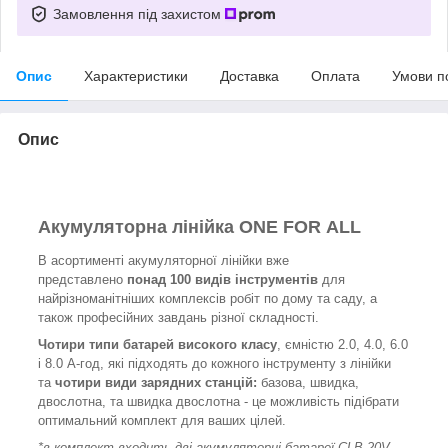
Замовлення під захистом
Опис
Характеристики
Доставка
Оплата
Умови п
Опис
Акумуляторна лінійка ONE FOR ALL
В асортименті акумуляторної лінійки вже
представлено
понад 100 видів інструментів
для
найрізноманітніших комплексів робіт по дому та саду, а
також професійних завдань різної складності.
Чотири типи батарей високого класу
, ємністю 2.0, 4.0, 6.0
і 8.0 А-год, які підходять до кожного інструменту з лінійки
та
чотири види зарядних станцій:
базова, швидка,
двослотна, та швидка двослотна - це можливість підібрати
оптимальний комплект для ваших цілей.
*в комплект входить дві акумуляторні батареї CLB-20V-