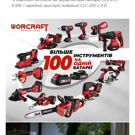
4.0HC і зарядний пристрій подвійний CLC-20V-2.4 D