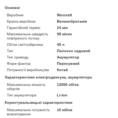
Основні
Виробник
Worcraft
Країна виробник
Великобританія
Гарантійний термін
24 міс
Максимальна швидкість
58 м/сек
повітряного потоку
Об'єм сміттєзбірника
45 л
Тип
Пилосос садовий
Тип приводу
Акумулятор
Форм-фактор
Пересувний
Потужності виробництва
Китай
Характеристики електродвигуна, акумулятора
Максимальна кількість
12000 об/хв
обертів
Тип акумулятора
Li-Ion
Користувальницькі характеристики
Максимальна потужність
10 м3/хв
всмоктування