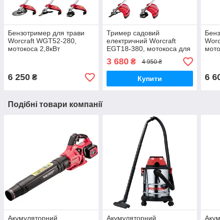
Бензотример для трави
Тример садовий
Бенз
Worcraft WGT52-280,
електричний Worcraft
Worc
мотокоса 2,8кВт
EGT18-380, мотокоса для
мото
трави 1,82кВт
3 680
₴
4 950 ₴
6 250
6 6
₴
Купити
Подібні товари компанії
Акумуляторний
Акумуляторний
Акум