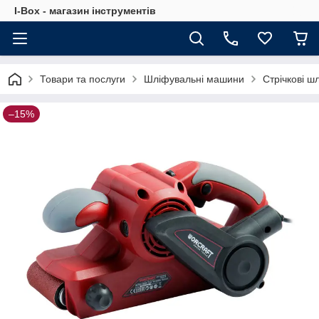
I-Box - магазин інструментів
Товари та послуги
Шліфувальні машини
Стрічкові ш
–15%