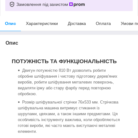
Замовлення під захистом
Опис
Характеристики
Доставка
Оплата
Умови п
Опис
ПОТУЖНІСТЬ ТА ФУНКЦІОНАЛЬНІСТЬ
Двигун потужністю 810 Вт дозволить робити
обробне шліфування і чистову підготовку дерев'яних
виробів, робити шліфування металевих поверхонь,
видаляти іржу або стару фарбу перед повторною
обробкою.
Розмір шліфувальної стрічки 76x533 мм. Стрічкова
шліфувальна машина витримує стикання із
шурупами, цвяхами, а також іншими предметами. Ця
особливість інструменту важлива, коли обробляються
готові вироби, які часто мають виступаючі металеві
елементи.