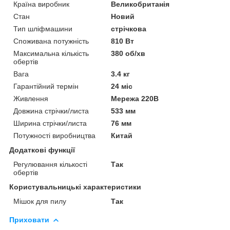
Країна виробник
Великобританія
Стан
Новий
Тип шліфмашини
стрічкова
Споживана потужність
810 Вт
Максимальна кількість
380 об/хв
обертів
Вага
3.4 кг
Гарантійний термін
24 міс
Живлення
Мережа 220В
Довжина стрічки/листа
533 мм
Ширина стрічки/листа
76 мм
Потужності виробництва
Китай
Додаткові функції
Регулювання кількості
Так
обертів
Користувальницькі характеристики
Мішок для пилу
Так
Приховати