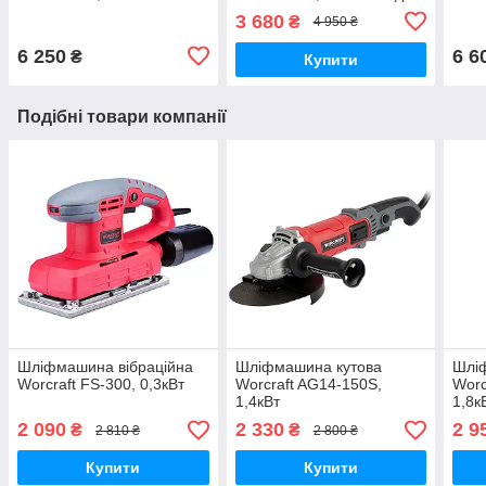
трави 1,82кВт
3 680
₴
4 950 ₴
6 250
6 6
₴
Купити
Подібні товари компанії
Шліфмашина вібраційна
Шліфмашина кутова
Шлі
Worcraft FS-300, 0,3кВт
Worcraft AG14-150S,
Worc
1,4кВт
1,8к
2 090
2 330
2 9
₴
₴
2 810 ₴
2 800 ₴
Купити
Купити